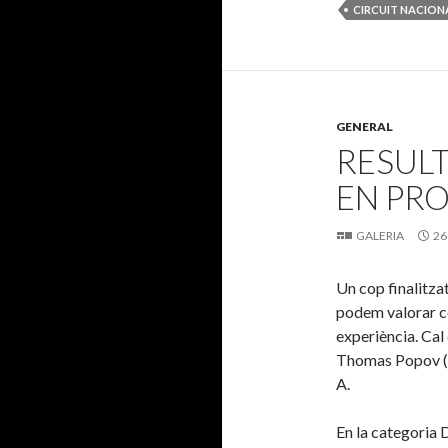
CIRCUIT NACION
GENERAL
RESULT
EN PR
GALERIA
26
Un cop finalitza
podem valorar c
experiència. Cal
Thomas Popov (j
A.
En la categoria 