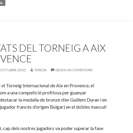
AL
ATS DEL TORNEIG A AIX
OVENCE
 OCTUBRE 2013
TERESA
DEIXA UN COMENTARI
t el Torneig Internacional de Aix en Provence, el
om a una competició profitosa per guanyar
 destacar la medalla de bronze d’en Guillem Duran i en
ugador francès d’origen Búlgar) en el dobles masculí
D, cap dels nostres jugadors va poder superar la fase