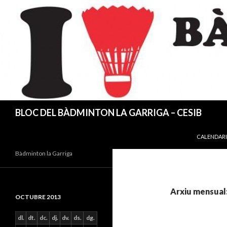
Cerca
BLOC DEL BÀDMINTON LA GARRIGA – CESIB
VÉS AL CO
CALENDARI
Bàdminton la Garriga
Arxiu mensual
OCTUBRE 2013
dl.
dt.
dc.
dj.
dv.
ds.
dg.