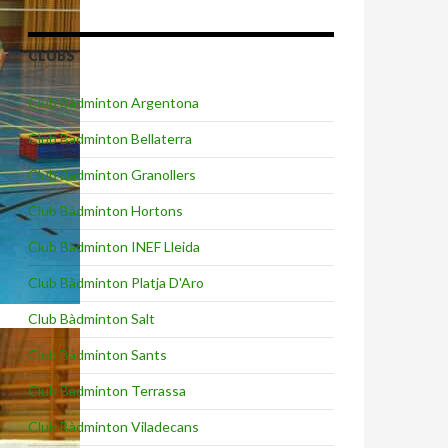
CLUBS
Club Bàdminton Argentona
Club Bàdminton Bellaterra
Club Bàdminton Granollers
Club Bàdminton Hortons
Club Bàdminton INEF Lleida
Club Bàdminton Platja D'Aro
Club Bàdminton Salt
Club Bàdminton Sants
Club Bàdminton Terrassa
Club Bàdminton Viladecans