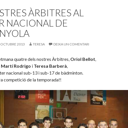
STRES ÀRBITRES AL
R NACIONAL DE
NYOLA
 OCTUBRE 2013
TERESA
DEIXA UN COMENTARI
etmana quatre dels nostres Àrbitres,
Oriol Bellot
,
,
Martí Rodrigo
i
Teresa Barberà
,
ter nacional sub-13 i sub-17 de bàdminton.
ra competició de la temporada!!