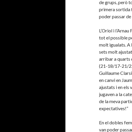
de grups, però to
primera sortida 
poder passar de g
L’Oriol i l’Arna
tot el possible pe
molt igualats. A 
sets molt ajustats
arribar a quarts
(21-18/17-21/22-
Guillaume Clarsis
en canvi en Jaum
ajustats i en els
jugaven a la cat
de la meva parti
expectatives!”
En el dobles fem
van poder passar 