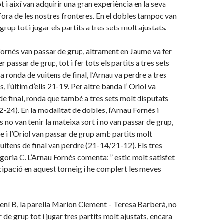
t i així van adquirir una gran experiència en la seva
fora de les nostres fronteres. En el dobles tampoc van
rup tot i jugar els partits a tres sets molt ajustats.
u Fornés van passar de grup, altrament en Jaume va fer
r passar de grup, tot i fer tots els partits a tres sets
la ronda de vuitens de final, l’Arnau va perdre a tres
, l’últim d’ells 21-19. Per altre banda l’ Oriol va
 de final, ronda que també a tres sets molt disputats
24). En la modalitat de dobles, l’Arnau Fornés i
 no van tenir la mateixa sort i no van passar de grup,
e i l’Oriol van passar de grup amb partits molt
 vuitens de final van perdre (21-14/21-12). Els tres
egoria C. L’Arnau Fornés comenta: ” estic molt satisfet
cipació en aquest torneig i he complert les meves
ení B, la parella Marion Clement – Teresa Barberà, no
de grup tot i jugar tres partits molt ajustats, encara