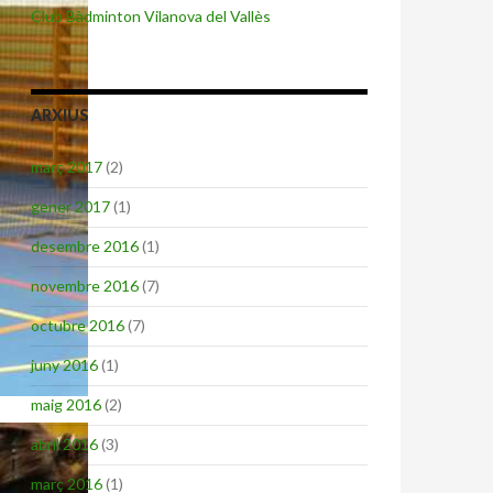
Club Bàdminton Vilanova del Vallès
ARXIUS
març 2017
(2)
gener 2017
(1)
desembre 2016
(1)
novembre 2016
(7)
octubre 2016
(7)
juny 2016
(1)
maig 2016
(2)
abril 2016
(3)
març 2016
(1)