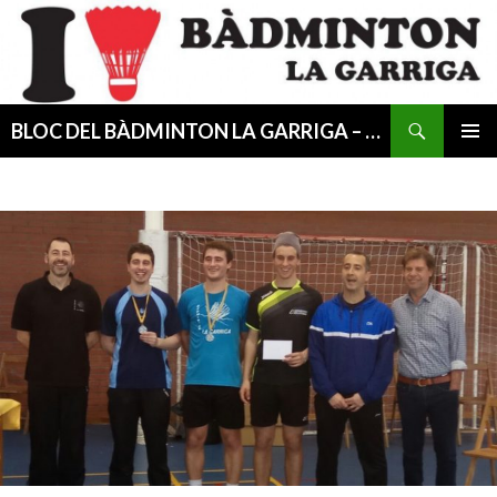
Cerca
BLOC DEL BÀDMINTON LA GARRIGA – CESIB
VÉS
MENÚ
AL
PRINCI
CONTINGUT