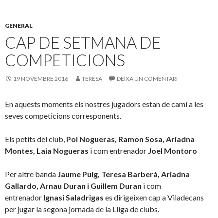
GENERAL
CAP DE SETMANA DE
COMPETICIONS
19 NOVEMBRE 2016
TERESA
DEIXA UN COMENTARI
En aquests moments els nostres jugadors estan de camí a les
seves competicions corresponents.
Els petits del club,
Pol Nogueras, Ramon Sosa, Ariadna
Montes, Laia Nogueras
i com entrenador
Joel Montoro
Per altre banda
Jaume Puig, Teresa Barberà, Ariadna
Gallardo, Arnau Duran i Guillem Duran
i com
entrenador
Ignasi Saladrigas
es dirigeixen cap a Viladecans
per jugar la segona jornada de la Lliga de clubs.