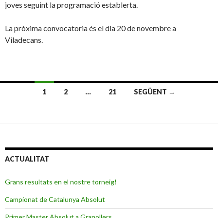
joves seguint la programació establerta.
La pròxima convocatoria és el dia 20 de novembre a
Viladecans.
1
2
…
21
SEGÜENT →
Navegació
per
les
entrades
ACTUALITAT
Grans resultats en el nostre torneig!
Campionat de Catalunya Absolut
Primer Master Absolut a Granollers