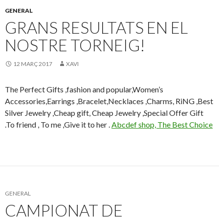
GENERAL
GRANS RESULTATS EN EL
NOSTRE TORNEIG!
12 MARÇ 2017
XAVI
The Perfect Gifts ,fashion and popular,Women’s
Accessories,Earrings ,Bracelet,Necklaces ,Charms, RiNG ,Best
Silver Jewelry ,Cheap gift, Cheap Jewelry ,Special Offer Gift
.To friend , To me ,Give it to her .
Abcdef shop, The Best Choice
GENERAL
CAMPIONAT DE