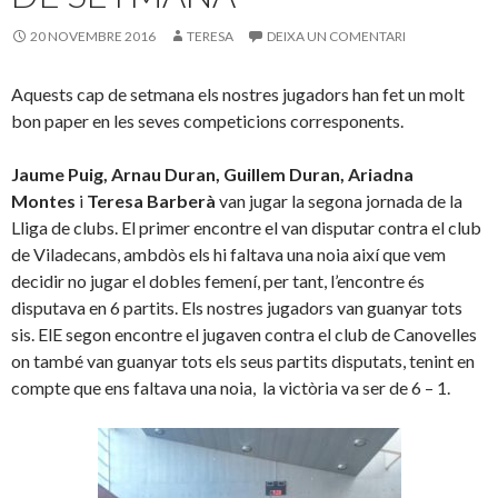
20 NOVEMBRE 2016
TERESA
DEIXA UN COMENTARI
Aquests cap de setmana els nostres jugadors han fet un molt
bon paper en les seves competicions corresponents.
Jaume Puig, Arnau Duran, Guillem Duran, Ariadna
Montes
i
Teresa Barberà
van jugar la segona jornada de la
Lliga de clubs. El primer encontre el van disputar contra el club
de Viladecans, ambdòs els hi faltava una noia així que vem
decidir no jugar el dobles femení, per tant, l’encontre és
disputava en 6 partits. Els nostres jugadors van guanyar tots
sis. ElE segon encontre el jugaven contra el club de Canovelles
on també van guanyar tots els seus partits disputats, tenint en
compte que ens faltava una noia, la victòria va ser de 6 – 1.