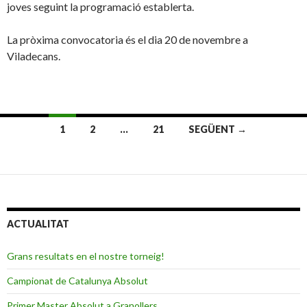
joves seguint la programació establerta.
La pròxima convocatoria és el dia 20 de novembre a
Viladecans.
1
2
…
21
SEGÜENT →
Navegació
per
les
entrades
ACTUALITAT
Grans resultats en el nostre torneig!
Campionat de Catalunya Absolut
Primer Master Absolut a Granollers