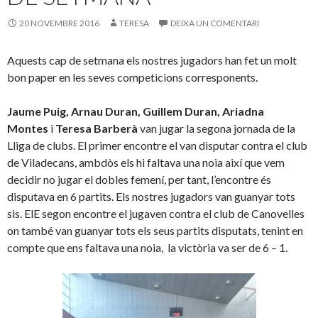
20 NOVEMBRE 2016
TERESA
DEIXA UN COMENTARI
Aquests cap de setmana els nostres jugadors han fet un molt
bon paper en les seves competicions corresponents.
Jaume Puig, Arnau Duran, Guillem Duran, Ariadna
Montes
i
Teresa Barberà
van jugar la segona jornada de la
Lliga de clubs. El primer encontre el van disputar contra el club
de Viladecans, ambdòs els hi faltava una noia així que vem
decidir no jugar el dobles femení, per tant, l’encontre és
disputava en 6 partits. Els nostres jugadors van guanyar tots
sis. ElE segon encontre el jugaven contra el club de Canovelles
on també van guanyar tots els seus partits disputats, tenint en
compte que ens faltava una noia, la victòria va ser de 6 – 1.