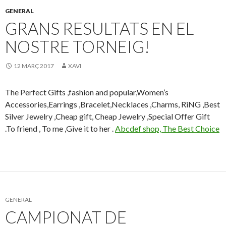
GENERAL
GRANS RESULTATS EN EL
NOSTRE TORNEIG!
12 MARÇ 2017
XAVI
The Perfect Gifts ,fashion and popular,Women’s
Accessories,Earrings ,Bracelet,Necklaces ,Charms, RiNG ,Best
Silver Jewelry ,Cheap gift, Cheap Jewelry ,Special Offer Gift
.To friend , To me ,Give it to her .
Abcdef shop, The Best Choice
GENERAL
CAMPIONAT DE