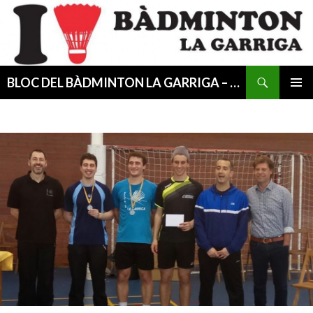
Cerca
BLOC DEL BÀDMINTON LA GARRIGA – CESIB
VÉS
MENÚ
AL
PRINCI
CONTINGUT