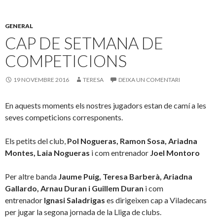
GENERAL
CAP DE SETMANA DE
COMPETICIONS
19 NOVEMBRE 2016
TERESA
DEIXA UN COMENTARI
En aquests moments els nostres jugadors estan de camí a les
seves competicions corresponents.
Els petits del club,
Pol Nogueras, Ramon Sosa, Ariadna
Montes, Laia Nogueras
i com entrenador
Joel Montoro
Per altre banda
Jaume Puig, Teresa Barberà, Ariadna
Gallardo, Arnau Duran i Guillem Duran
i com
entrenador
Ignasi Saladrigas
es dirigeixen cap a Viladecans
per jugar la segona jornada de la Lliga de clubs.