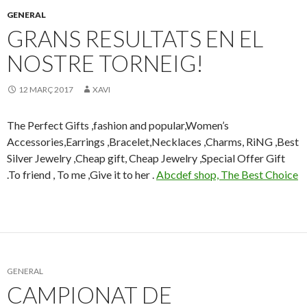
GENERAL
GRANS RESULTATS EN EL
NOSTRE TORNEIG!
12 MARÇ 2017
XAVI
The Perfect Gifts ,fashion and popular,Women’s
Accessories,Earrings ,Bracelet,Necklaces ,Charms, RiNG ,Best
Silver Jewelry ,Cheap gift, Cheap Jewelry ,Special Offer Gift
.To friend , To me ,Give it to her .
Abcdef shop, The Best Choice
GENERAL
CAMPIONAT DE