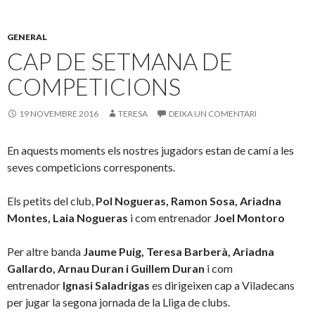
GENERAL
CAP DE SETMANA DE
COMPETICIONS
19 NOVEMBRE 2016
TERESA
DEIXA UN COMENTARI
En aquests moments els nostres jugadors estan de camí a les
seves competicions corresponents.
Els petits del club,
Pol Nogueras, Ramon Sosa, Ariadna
Montes, Laia Nogueras
i com entrenador
Joel Montoro
Per altre banda
Jaume Puig, Teresa Barberà, Ariadna
Gallardo, Arnau Duran i Guillem Duran
i com
entrenador
Ignasi Saladrigas
es dirigeixen cap a Viladecans
per jugar la segona jornada de la Lliga de clubs.