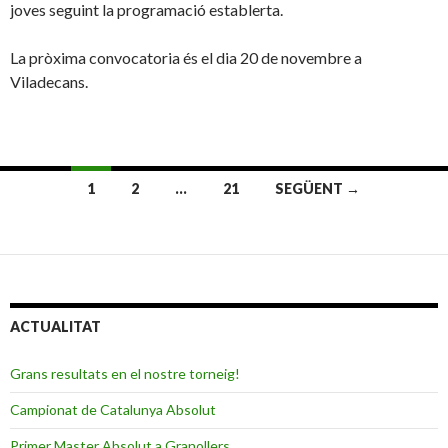
joves seguint la programació establerta.
La pròxima convocatoria és el dia 20 de novembre a
Viladecans.
1
2
…
21
SEGÜENT →
Navegació
per
les
entrades
ACTUALITAT
Grans resultats en el nostre torneig!
Campionat de Catalunya Absolut
Primer Master Absolut a Granollers