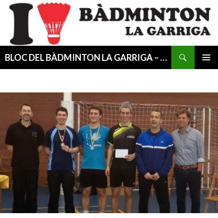
Cerca
BLOC DEL BÀDMINTON LA GARRIGA – CESIB
VÉS
MENÚ
AL
PRINCI
CONTINGUT