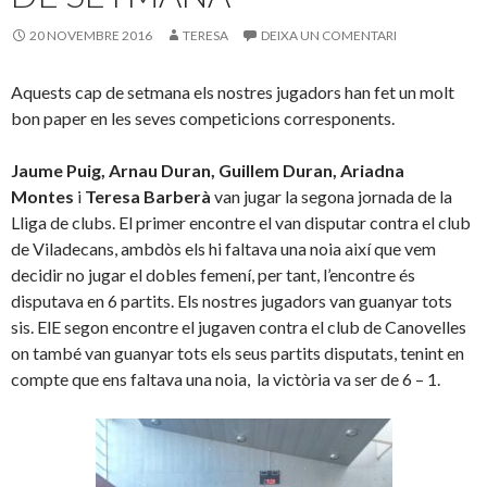
20 NOVEMBRE 2016
TERESA
DEIXA UN COMENTARI
Aquests cap de setmana els nostres jugadors han fet un molt
bon paper en les seves competicions corresponents.
Jaume Puig, Arnau Duran, Guillem Duran, Ariadna
Montes
i
Teresa Barberà
van jugar la segona jornada de la
Lliga de clubs. El primer encontre el van disputar contra el club
de Viladecans, ambdòs els hi faltava una noia així que vem
decidir no jugar el dobles femení, per tant, l’encontre és
disputava en 6 partits. Els nostres jugadors van guanyar tots
sis. ElE segon encontre el jugaven contra el club de Canovelles
on també van guanyar tots els seus partits disputats, tenint en
compte que ens faltava una noia, la victòria va ser de 6 – 1.