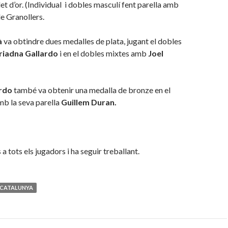
et d’or. (Individual i dobles masculí fent parella amb
e Granollers.
à
va obtindre dues medalles de plata, jugant el dobles
riadna Gallardo
i en el dobles mixtes amb
Joel
rdo
també va obtenir una medalla de bronze en el
mb la seva parella
Guillem Duran.
 a tots els jugadors i ha seguir treballant.
 CATALUNYA