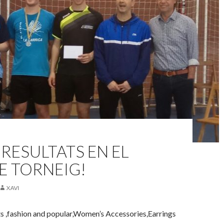
RESULTATS EN EL
E TORNEIG!
XAVI
ts ,fashion and popular,Women’s Accessories,Earrings