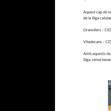
Aquest cap de se
de la lliga catal
Granollers – CE
Viladecans – CE
Amb aquests dos
lliga, sense have