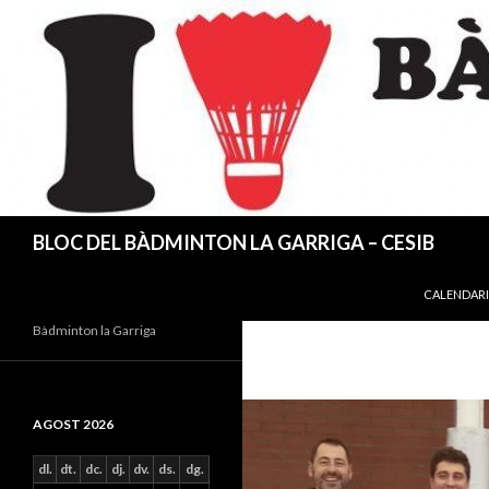
Cerca
BLOC DEL BÀDMINTON LA GARRIGA – CESIB
VÉS AL CO
CALENDARI
Bàdminton la Garriga
AGOST 2026
dl.
dt.
dc.
dj.
dv.
ds.
dg.