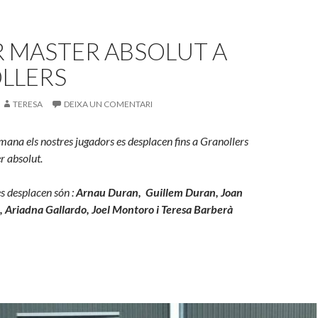
R MASTER ABSOLUT A
LLERS
TERESA
DEIXA UN COMENTARI
mana els nostres jugadors es desplacen fins a Granollers
r absolut.
s desplacen són :
Arnau Duran, Guillem Duran, Joan
ot, Ariadna Gallardo, Joel Montoro i Teresa Barberà
!