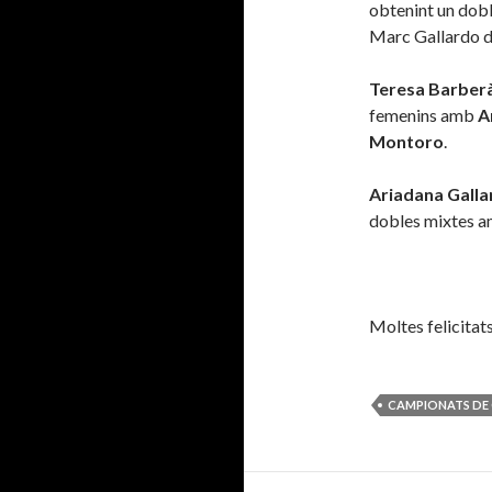
obtenint un dobl
Marc Gallardo d
Teresa Barber
femenins amb
A
Montoro
.
Ariadana Galla
dobles mixtes a
Moltes felicitats
CAMPIONATS DE