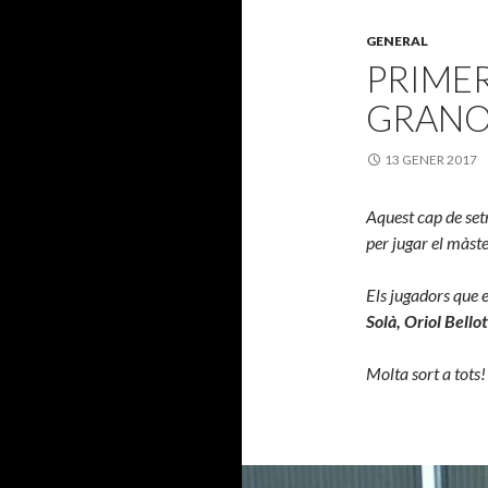
GENERAL
PRIME
GRANO
13 GENER 2017
Aquest cap de set
per jugar el màste
Els jugadors que e
Solà, Oriol Bell
Molta sort a tots