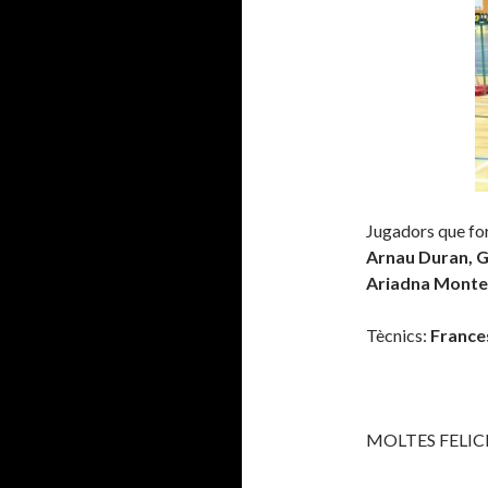
Jugadors que for
Arnau Duran, G
Ariadna Monte
Tècnics:
France
MOLTES FELIC