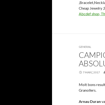
,Bracelet,Neckla
Cheap Jewelry ,Sp
Abcdef shop, Th
GENERAL
CAMPI
ABSOL
7 MARÇ 2017
Molt bons result
Granollers.
Arnau Duran
va