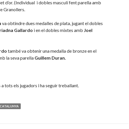
et d’or. (Individual i dobles masculí fent parella amb
e Granollers.
à
va obtindre dues medalles de plata, jugant el dobles
riadna Gallardo
i en el dobles mixtes amb
Joel
rdo
també va obtenir una medalla de bronze en el
mb la seva parella
Guillem Duran.
 a tots els jugadors i ha seguir treballant.
 CATALUNYA