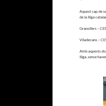
Aquest cap de se
de la lliga catal
Granollers – CE
Viladecans – CE
Amb aquests dos
lliga, sense have