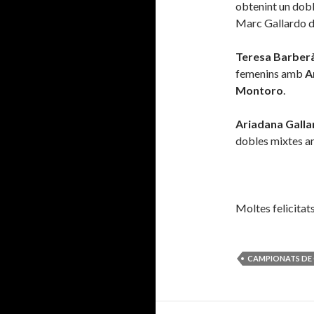
obtenint un dobl
Marc Gallardo d
Teresa Barber
femenins amb
A
Montoro
.
Ariadana Galla
dobles mixtes a
Moltes felicitats
CAMPIONATS DE