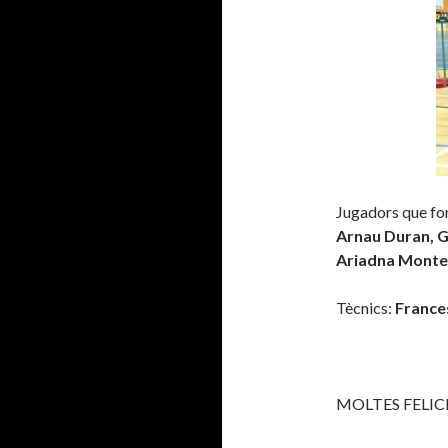
Jugadors que for
Arnau Duran, G
Ariadna Monte
Tècnics:
France
MOLTES FELIC