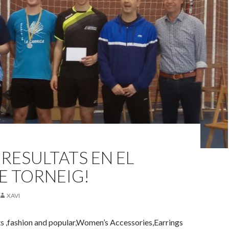
RESULTATS EN EL
E TORNEIG!
XAVI
ts ,fashion and popular,Women’s Accessories,Earrings