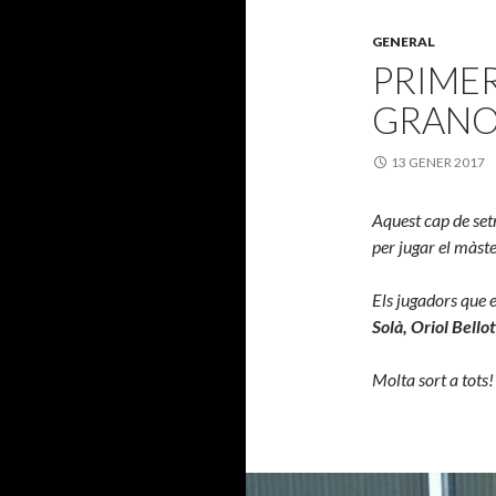
GENERAL
PRIME
GRANO
13 GENER 2017
Aquest cap de set
per jugar el màste
Els jugadors que e
Solà, Oriol Bell
Molta sort a tots