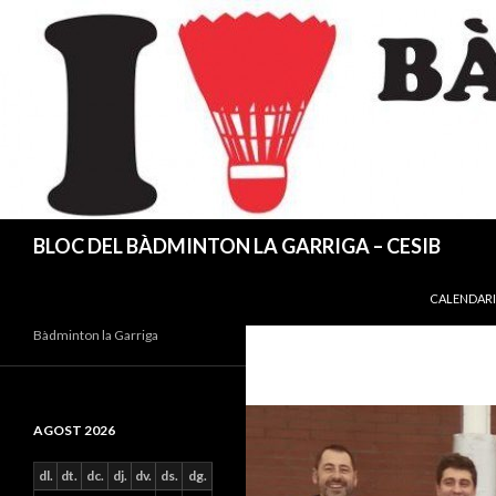
Cerca
BLOC DEL BÀDMINTON LA GARRIGA – CESIB
VÉS AL CO
CALENDARI
Bàdminton la Garriga
AGOST 2026
dl.
dt.
dc.
dj.
dv.
ds.
dg.