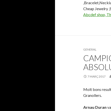
,Bracelet,Neckla
Cheap Jewelry ,Sp
Abcdef shop, Th
GENERAL
CAMPI
ABSOL
7 MARÇ 2017
Molt bons result
Granollers.
Arnau Duran
va