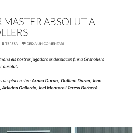
R MASTER ABSOLUT A
LLERS
TERESA
DEIXA UN COMENTARI
mana els nostres jugadors es desplacen fins a Granollers
r absolut.
s desplacen són :
Arnau Duran, Guillem Duran, Joan
ot, Ariadna Gallardo, Joel Montoro i Teresa Barberà
!