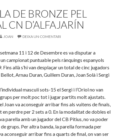
LA DE BRONZE PEL
AL CN D’ALFAJARÍN
JOAN
DEIXA UN COMENTARI
 setmana 11 i 12 de Desembre es va disputar a
, un campionat puntuable pels rànquings espanyols
. Fins allà s’hi van desplaçar un total de cinc jugadors
 Bellot, Arnau Duran, Guillem Duran, Joan Solà i Sergi
’individual masculí sots-15 el Sergi i l’Oriol no van
rups per molt poc tot i jugar partits molt ajustats.
el Joan va aconseguir arribar fins als vuitens de finals,
t en perdre per 2 sets a 0. En la modalitat de dobles el
va parella amb un jugador del CB Pitius, no va poder
 de grups. Per altra banda, la parella formada per
 va aconseguir arribar fins a quarts de final, on van ser