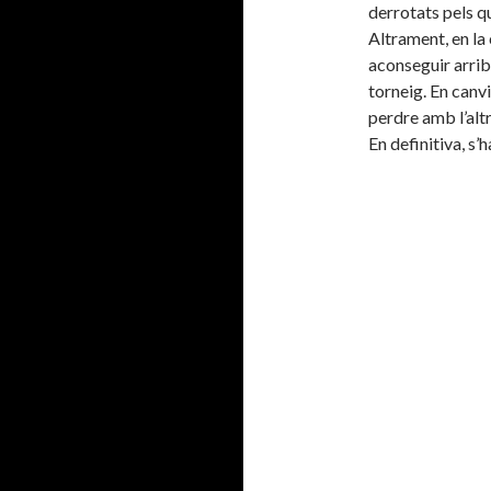
derrotats pels q
Altrament, en la 
aconseguir arriba
torneig. En canvi
perdre amb l’altr
En definitiva, s’