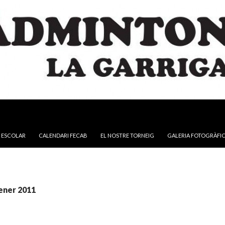
NTINGUT
 ESCOLAR
CALENDARI FECAB
EL NOSTRE TORNEIG
GALERIA FOTOGRÀFI
gener 2011