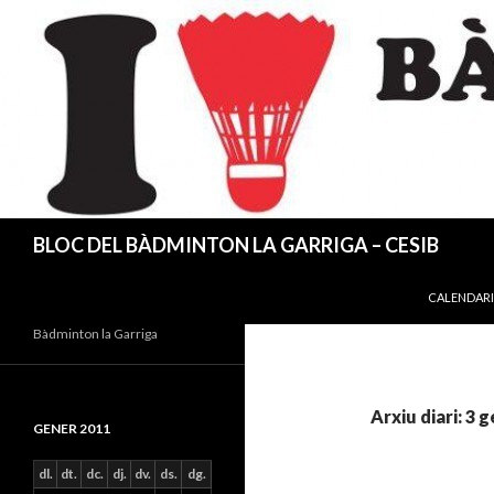
Cerca
BLOC DEL BÀDMINTON LA GARRIGA – CESIB
VÉS AL CO
CALENDARI
Bàdminton la Garriga
Arxiu diari: 3 
GENER 2011
dl.
dt.
dc.
dj.
dv.
ds.
dg.