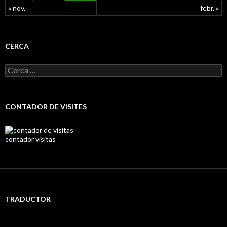
« nov.
febr. »
CERCA
C
e
r
c
a
CONTADOR DE VISITES
:
contador visitas
TRADUCTOR