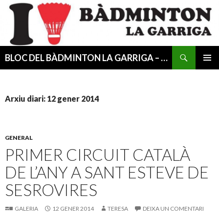
Cerca
BLOC DEL BÀDMINTON LA GARRIGA – CESIB
VÉS
MENÚ
AL
PRINCI
CONTINGUT
Arxiu diari: 12 gener 2014
GENERAL
PRIMER CIRCUIT CATALÀ
DE L’ANY A SANT ESTEVE DE
SESROVIRES
GALERIA
12 GENER 2014
TERESA
DEIXA UN COMENTARI