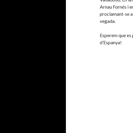
Arnau Fornés i e
proclamant-se ai
vegada.
Esperem que es p
d’Espanya!