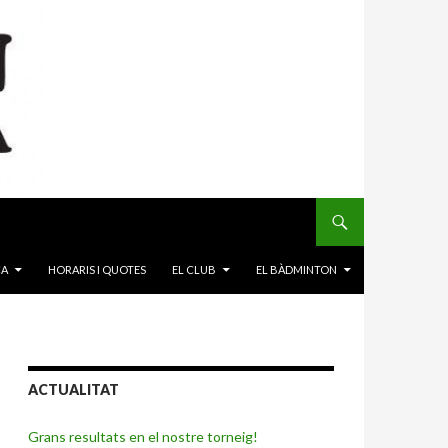
CA
HORARIS I QUOTES
EL CLUB
EL BÀDMINTON
ACTUALITAT
Grans resultats en el nostre torneig!