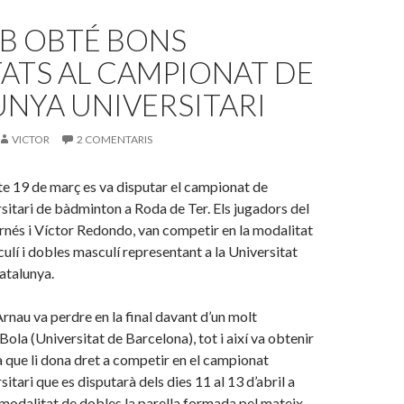
IB OBTÉ BONS
ATS AL CAMPIONAT DE
NYA UNIVERSITARI
VICTOR
2 COMENTARIS
te 19 de març es va disputar el campionat de
sitari de bàdminton a Roda de Ter. Els jugadors del
nés i Víctor Redondo, van competir en la modalitat
culí i dobles masculí representant a la Universitat
atalunya.
l’Arnau va perdre en la final davant d’un molt
ola (Universitat de Barcelona), tot i així va obtenir
 que li dona dret a competir en el campionat
itari que es disputarà dels dies 11 al 13 d’abril a
a modalitat de dobles la parella formada pel mateix