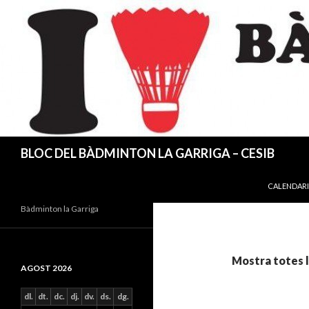
Cerca
BLOC DEL BÀDMINTON LA GARRIGA – CESIB
VÉS AL CO
CALENDARI
Bàdminton la Garriga
Mostra totes l
AGOST 2026
dl.
dt.
dc.
dj.
dv.
ds.
dg.