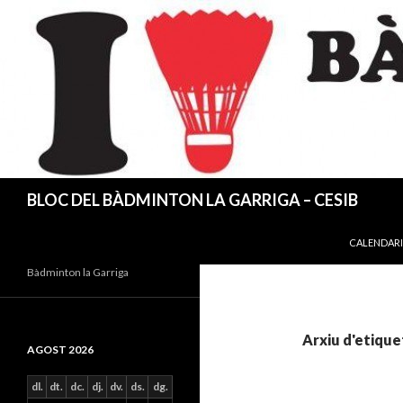
Cerca
BLOC DEL BÀDMINTON LA GARRIGA – CESIB
VÉS AL CO
CALENDARI
Bàdminton la Garriga
Arxiu d'etiqu
AGOST 2026
dl.
dt.
dc.
dj.
dv.
ds.
dg.