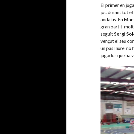
El primer en jugar
joc durant tot e
andalus. En
Mart
gran partit, mol
seguit
Sergi Sol
vençut el seu con
un pas lliure, n
jugador que ha 