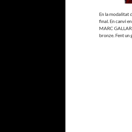
En la modalitat d
final. En canvi e
MARC GALLARDO,
bronze. Fent un 