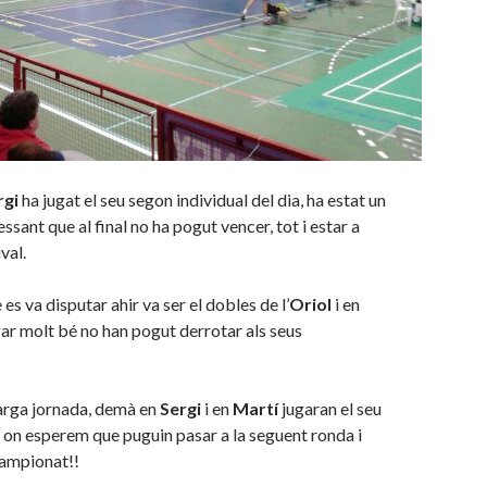
rgi
ha jugat el seu segon individual del dia, ha estat un
essant que al final no ha pogut vencer, tot i estar a
ival.
 es va disputar ahir va ser el dobles de l’
Oriol
i en
jugar molt bé no han pogut derrotar als seus
arga jornada, demà en
Sergi
i en
Martí
jugaran el seu
, on esperem que puguin pasar a la seguent ronda i
campionat!!