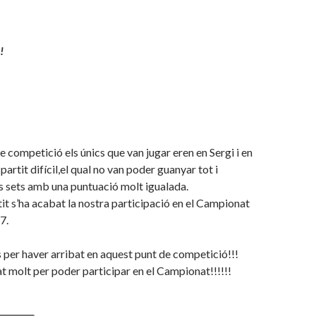
!
e competició els únics que van jugar eren en Sergi i en
partit difícil,el qual no van poder guanyar tot i
s sets amb una puntuació molt igualada.
t s’ha acabat la nostra participació en el Campionat
7.
s per haver arribat en aquest punt de competició!!!
at molt per poder participar en el Campionat!!!!!!