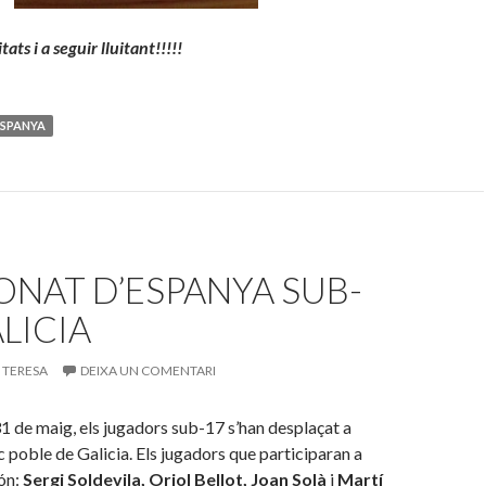
tats i a seguir lluitant!!!!!
ESPANYA
NAT D’ESPANYA SUB-
ALICIA
TERESA
DEIXA UN COMENTARI
31 de maig, els jugadors sub-17 s’han desplaçat a
c poble de Galicia. Els jugadors que participaran a
ón:
Sergi Soldevila, Oriol Bellot, Joan Solà
i
Martí