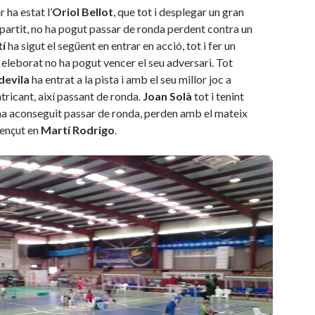
 ha estat l’
Oriol Bellot
, que tot i desplegar un gran
l partit, no ha pogut passar de ronda perdent contra un
í
ha sigut el següent en entrar en acció, tot i fer un
t eleborat no ha pogut vencer el seu adversari. Tot
devila
ha entrat a la pista i amb el seu millor joc a
tricant, així passant de ronda.
Joan Solà
tot i tenint
o ha aconseguit passar de ronda, perden amb el mateix
vençut en
Martí Rodrigo
.