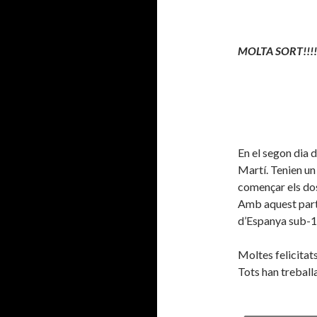
MOLTA SORT!!!!
En el segon dia d
Martí. Tenien un 
començar els do
Amb aquest parti
d’Espanya sub-1
Moltes felicitat
Tots han treball