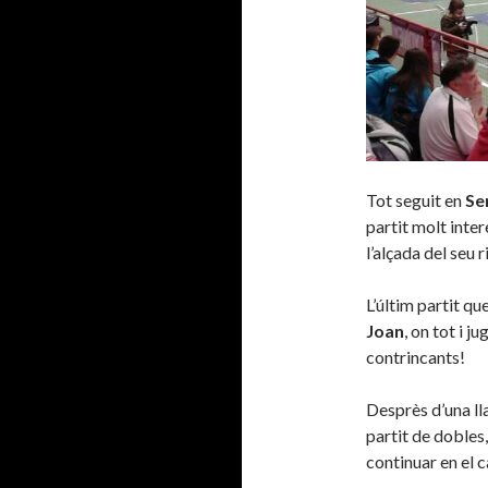
Tot seguit en
Se
partit molt inter
l’alçada del seu r
L’últim partit que
Joan
, on tot i 
contrincants!
Desprès d’una ll
partit de dobles
continuar en el 