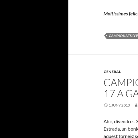
Moltissimes felici
CAMPIONATS D'
GENERAL
CAMPIO
17 A G
1 JUNY 2013
Ahir, divendres 
Estrada, un boni
aquest torneig s